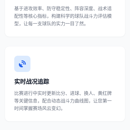
基于进攻效率、防守稳定性、阵容深度、战术适
配性等核心指标，构建科学的球队战斗力评估模
型，让每一支球队的实力一目了然。
实时战况追踪
比赛进行中实时更新比分、进球、换人、黄红牌
等关键信息，配合动态战斗力曲线图，让您第一
时间掌握赛场风云变幻。