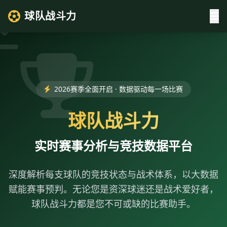
球队战斗力
2026赛季全面开启 · 数据驱动每一场比赛
球队战斗力
实时赛事分析与竞技数据平台
深度解析每支球队的竞技状态与战术体系，以大数据
赋能赛事预判。无论您是资深球迷还是战术爱好者，
球队战斗力都是您不可或缺的比赛助手。