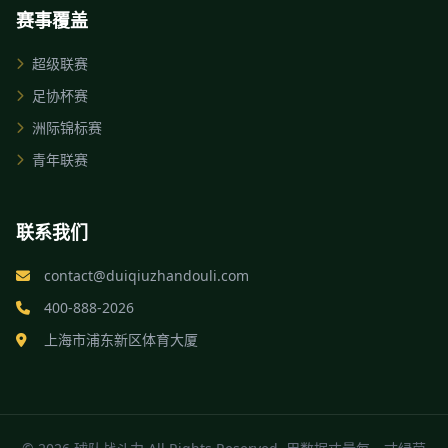
赛事覆盖
超级联赛
足协杯赛
洲际锦标赛
青年联赛
联系我们
contact@duiqiuzhandouli.com
400-888-2026
上海市浦东新区体育大厦