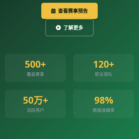
查看赛事预告
了解更多
500+
120+
覆盖赛事
职业球队
50万+
98%
活跃用户
数据准确率