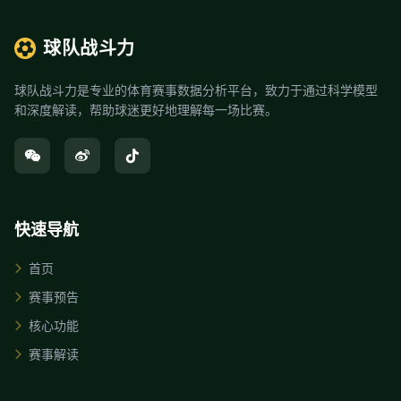
球队战斗力
球队战斗力是专业的体育赛事数据分析平台，致力于通过科学模型
和深度解读，帮助球迷更好地理解每一场比赛。
快速导航
首页
赛事预告
核心功能
赛事解读